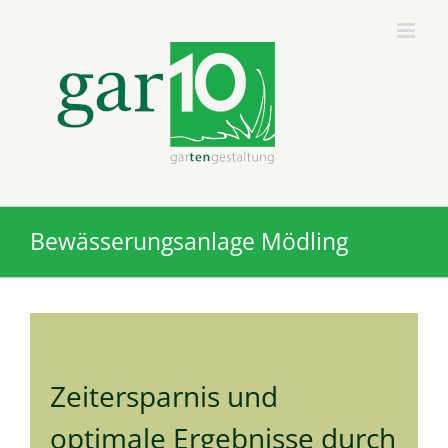
Zum
Inhalt
springen
Bewässerungsanlage Mödling
Zeitersparnis und
optimale Ergebnisse durch