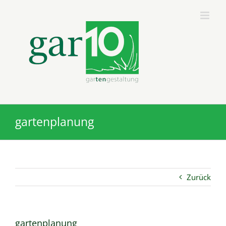
Zum
Inhalt
springen
gartenplanung
Zurück
gartenplanung