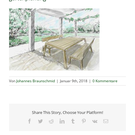
Von
Johannes Braunschmid
|
Januar 9th, 2018
|
0 Kommentare
Share This Story, Choose Your Platform!
Facebook
Twitter
Reddit
LinkedIn
Tumblr
Pinterest
Vk
E-
Mail