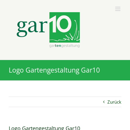
Zum
Inhalt
springen
Logo Gartengestaltung Gar10
Zurück
Logo Gartengestaltung Gar10