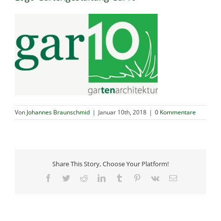
Von
Johannes Braunschmid
|
Januar 10th, 2018
|
0 Kommentare
Share This Story, Choose Your Platform!
Facebook
Twitter
Reddit
LinkedIn
Tumblr
Pinterest
Vk
E-
Mail