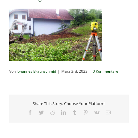
Von
Johannes Braunschmid
|
März 3rd, 2023
|
0 Kommentare
Share This Story, Choose Your Platform!
Facebook
Twitter
Reddit
LinkedIn
Tumblr
Pinterest
Vk
E-
Mail