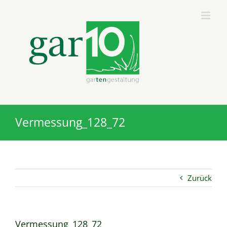
Zum
Inhalt
springen
Vermessung_128_72
Zurück
Vermessung_128_72