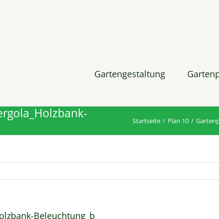
Gartengestaltung
Garten
ergola_Holzbank-
Startseite
Plan 10
Gartenp
olzbank-Beleuchtung_b