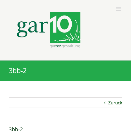
Zum
Inhalt
springen
3bb-2
Zurück
3bb-2