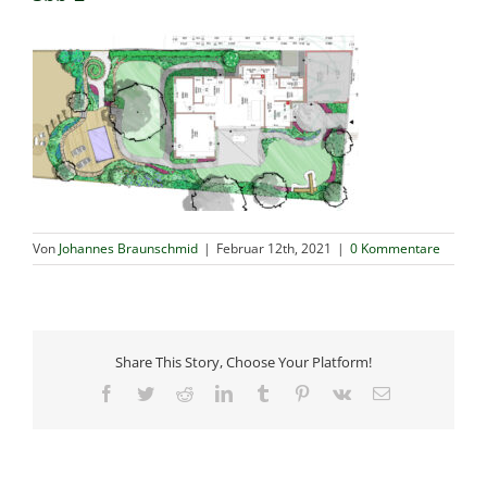
Von
Johannes Braunschmid
|
Februar 12th, 2021
|
0 Kommentare
Share This Story, Choose Your Platform!
Facebook
Twitter
Reddit
LinkedIn
Tumblr
Pinterest
Vk
E-
Mail