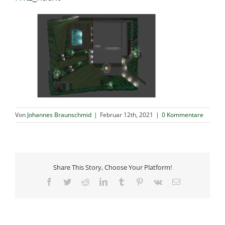
Von
Johannes Braunschmid
|
Februar 12th, 2021
|
0 Kommentare
Share This Story, Choose Your Platform!
Facebook
Twitter
Reddit
LinkedIn
Tumblr
Pinterest
Vk
E-
Mail