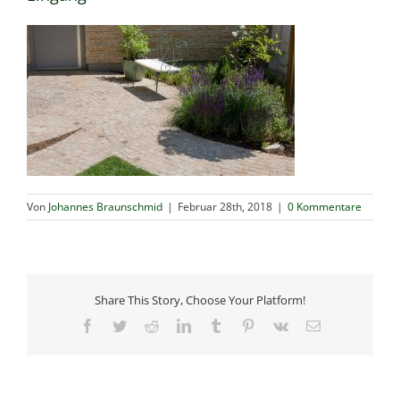
Von
Johannes Braunschmid
|
Februar 28th, 2018
|
0 Kommentare
Share This Story, Choose Your Platform!
Facebook
Twitter
Reddit
LinkedIn
Tumblr
Pinterest
Vk
E-
Mail