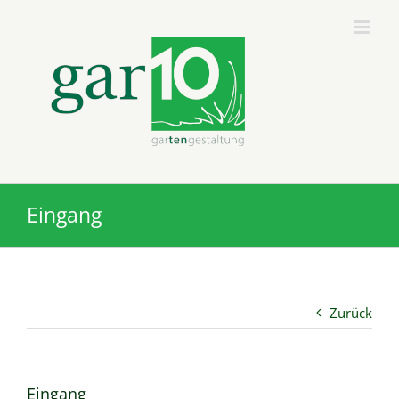
Zum
Inhalt
springen
Eingang
Zurück
Eingang