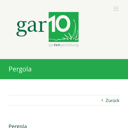
Zum
Inhalt
springen
Pergola
Zurück
Pergola