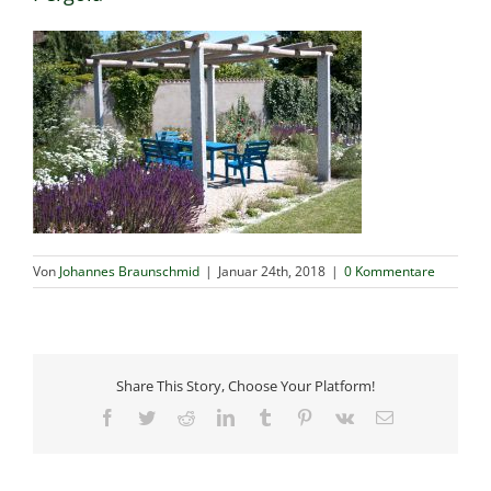
Von
Johannes Braunschmid
|
Januar 24th, 2018
|
0 Kommentare
Share This Story, Choose Your Platform!
Facebook
Twitter
Reddit
LinkedIn
Tumblr
Pinterest
Vk
E-
Mail