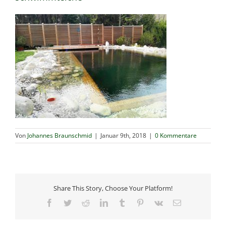
Von
Johannes Braunschmid
|
Januar 9th, 2018
|
0 Kommentare
Share This Story, Choose Your Platform!
Facebook
Twitter
Reddit
LinkedIn
Tumblr
Pinterest
Vk
E-
Mail